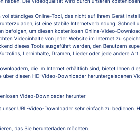
en haben. Die Videoqualität wird durch unseren kostenlose
 vollständiges Online-Tool, das nicht auf Ihrem Gerät instal
terzuladen, ist eine stabile Internetverbindung. Schnell 
en befolgen, um diesen kostenlosen Online-Video-Download
ten Videoinhalte von jeder Website im Internet zu speichern
ackend dieses Tools ausgeführt werden, den Benutzern supe
urzclips, Lerninhalte, Dramen, Lieder oder jede andere Art
nloadern, die im Internet erhältlich sind, bietet Ihnen di
e über diesen HD-Video-Downloader heruntergeladenen Vid
tenlosen Video-Downloader herunter
t unser URL-Video-Downloader sehr einfach zu bedienen. Hie
ieren, das Sie herunterladen möchten.