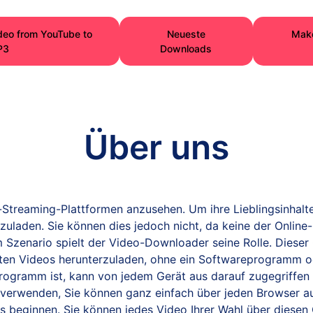
deo from YouTube to
Neueste
Make
P3
Downloads
Über uns
o-Streaming-Plattformen anzusehen. Um ihre Lieblingsinhal
laden. Sie können dies jedoch nicht, da keine der Online-
m Szenario spielt der Video-Downloader seine Rolle. Diese
en Videos herunterzuladen, ohne ein Softwareprogramm oder
ogramm ist, kann von jedem Gerät aus darauf zugegriffen 
t verwenden, Sie können ganz einfach über jeden Browser 
s beginnen. Sie können jedes Video Ihrer Wahl über diesen