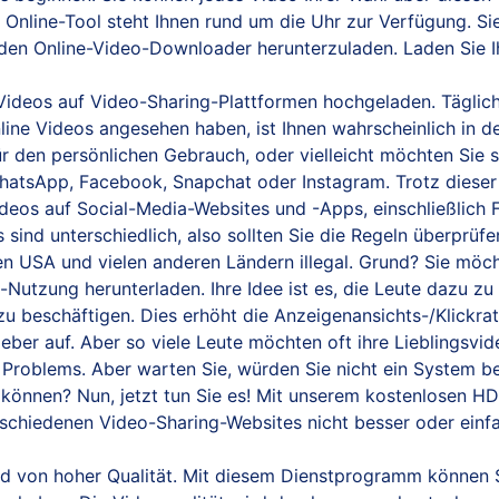
 Online-Tool steht Ihnen rund um die Uhr zur Verfügung. Si
den Online-Video-Downloader herunterzuladen. Laden Sie Ih
deos auf Video-Sharing-Plattformen hochgeladen. Täglich
line Videos angesehen haben, ist Ihnen wahrscheinlich in 
ür den persönlichen Gebrauch, oder vielleicht möchten Sie s
hatsApp, Facebook, Snapchat oder Instagram. Trotz dieser
deos auf Social-Media-Websites und -Apps, einschließlich 
sind unterschiedlich, also sollten Sie die Regeln überprüfe
den USA und vielen anderen Ländern illegal. Grund? Sie möc
ne-Nutzung herunterladen. Ihre Idee ist es, die Leute dazu
 zu beschäftigen. Dies erhöht die Anzeigenansichts-/Klickr
er auf. Aber so viele Leute möchten oft ihre Lieblingsvid
s Problems. Aber warten Sie, würden Sie nicht ein System 
können? Nun, jetzt tun Sie es! Mit unserem kostenlosen 
schiedenen Video-Sharing-Websites nicht besser oder einfac
d von hoher Qualität. Mit diesem Dienstprogramm können Si